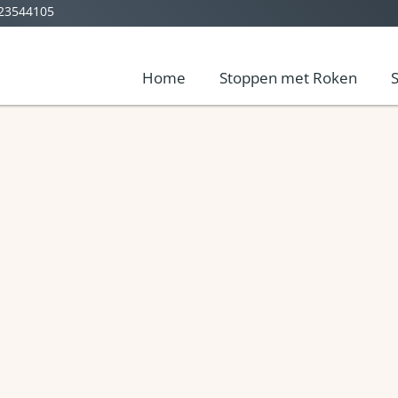
-23544105
Home
Stoppen met Roken