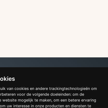
ookies
uik van cookies en andere trackingtechnologieën om
erbeteren voor de volgende doeleinden:
om de
de website mogelijk te maken
,
om een betere ervaring
om uw interesse in onze producten en diensten te