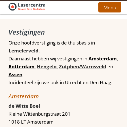
Menu
Home
Vestigingen
Stoppen met Roken
Onze hoofdverstiging is de thuisbasis in
Lemelerveld
.
Stoppen met Vapen
Daarnaast hebben wij vestigingen in
Amsterdam
,
Rotterdam
,
Hengelo
,
Zutphen/Warnsveld
en
Kosten
Assen
.
Contact
Incidenteel zijn we ook in Utrecht en Den Haag.
Bel voor een afspraak
Amsterdam
de Witte Boei
Kleine Wittenburgstraat 201
1018 LT Amsterdam