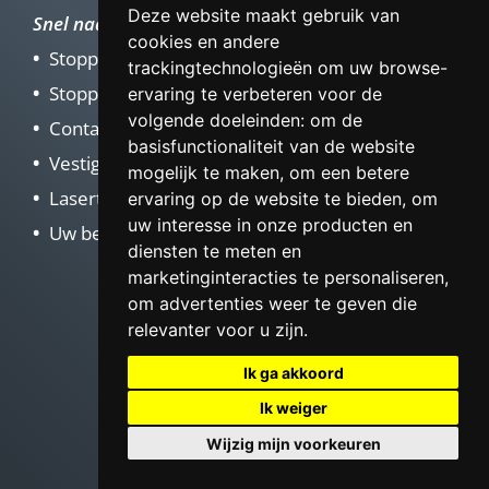
Deze website maakt gebruik van
Snel naar
cookies en andere
Stoppen met roken
trackingtechnologieën om uw browse-
Stoppen met Vapen
ervaring te verbeteren voor de
volgende doeleinden:
om de
Contact
basisfunctionaliteit van de website
Vestigingen
mogelijk te maken
,
om een betere
Lasertherapie
ervaring op de website te bieden
,
om
uw interesse in onze producten en
Uw bedrijf rookvrij maken
diensten te meten en
marketinginteracties te personaliseren
,
om advertenties weer te geven die
relevanter voor u zijn
.
Ik ga akkoord
Ik weiger
Wijzig mijn voorkeuren