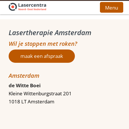
Menu
Home
Lasertherapie Amsterdam
Wil je stoppen met roken?
Stoppen met Roken
Stoppen met Vapen
maak een afspraak
Kosten
Amsterdam
Contact
de Witte Boei
Bel voor een afspraak
Kleine Wittenburgstraat 201
1018 LT Amsterdam