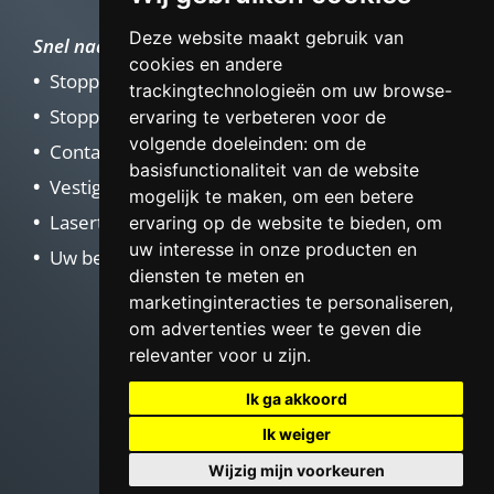
Deze website maakt gebruik van
Snel naar
cookies en andere
Stoppen met roken
trackingtechnologieën om uw browse-
Stoppen met Vapen
ervaring te verbeteren voor de
volgende doeleinden:
om de
Contact
basisfunctionaliteit van de website
Vestigingen
mogelijk te maken
,
om een betere
Lasertherapie
ervaring op de website te bieden
,
om
uw interesse in onze producten en
Uw bedrijf rookvrij maken
diensten te meten en
marketinginteracties te personaliseren
,
om advertenties weer te geven die
relevanter voor u zijn
.
Ik ga akkoord
Ik weiger
Wijzig mijn voorkeuren