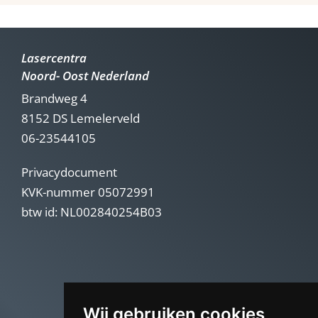
Lasercentra
Noord- Oost Nederland
Brandweg 4
8152 DS Lemelerveld
06-23544105
Privacydocument
KVK-nummer 05072991
btw id: NL002840254B03
Wij gebruiken cookies